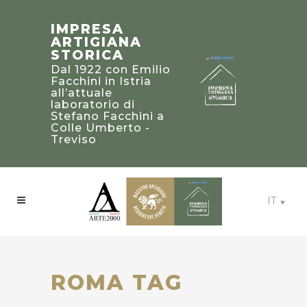
“PREMIO
STEFANO
PALLADIO
IMPRESA
FACCHINI
2019” PER LE
ARTIGIANA
MAESTRO
DIMORE
STORICA
ARTIGIANO
TRADIZIONALI
Dal 1922 con Emilio
E CLASSICHE
Portatore di un
Facchini in Istria
NEGLI STATI
patrimonio di
all’attuale
conoscenze ed
UNITI
laboratorio di
esperienze da
D’AMERICA
Stefano Facchini a
salvaguardare e
Colle Umberto -
Sezione artigianato:
trasmettere alle
Treviso
villa Beaux-Arts -
future generazioni
Atlanta, Georgia
IT
ROMA TAG