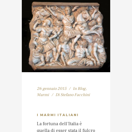
26 gennaio 2015
In
Blog
,
Marmi
Di
Stefano Facchini
I MARMI ITALIANI
La fortuna dell’Italia è
quella di esser stata il fulcro