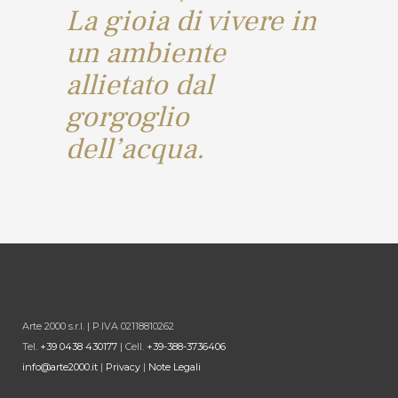
La gioia di vivere in
un ambiente
allietato dal
gorgoglio
dell’acqua.
Arte 2000 s.r.l. | P.IVA 02118810262
Tel.
+39 0438 430177
| Cell.
+39-388-3736406
info@arte2000.it
|
Privacy
|
Note Legali