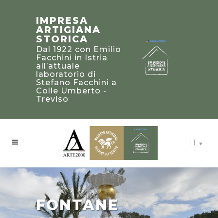
“PREMIO
STEFANO
PALLADIO
IMPRESA
FACCHINI
2019” PER LE
ARTIGIANA
MAESTRO
DIMORE
STORICA
ARTIGIANO
TRADIZIONALI
Dal 1922 con Emilio
E CLASSICHE
Portatore di un
Facchini in Istria
NEGLI STATI
patrimonio di
all’attuale
conoscenze ed
UNITI
laboratorio di
esperienze da
D’AMERICA
Stefano Facchini a
salvaguardare e
Colle Umberto -
Sezione artigianato:
trasmettere alle
Treviso
villa Beaux-Arts -
future generazioni
Atlanta, Georgia
IT
FONTANE