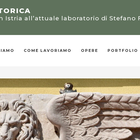
AESTRO ARTIGIANO
19” PER LE DIMORE TRADIZIONA
TORICA
I UNITI D’AMERICA
 Istria all’attuale laboratorio di Stefano 
i conoscenze ed esperienze da salvaguard
ux-Arts - Atlanta, Georgia
azioni
I
SIAMO
COME LAVORIAMO
OPERE
PORTFOLIO