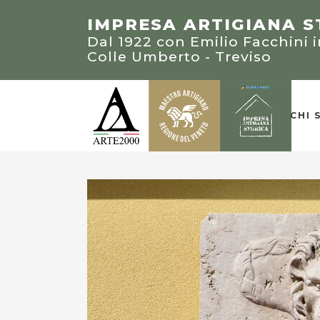
STEFANO FACCHINI M
“PREMIO PALLADIO 20
IMPRESA ARTIGIANA S
CLASSICHE NEGLI STAT
Dal 1922 con Emilio Facchini in
Portatore di un patrimonio d
Sezione artigianato: villa Bea
Colle Umberto - Treviso
trasmettere alle future gener
ANEDDOT
CHI 